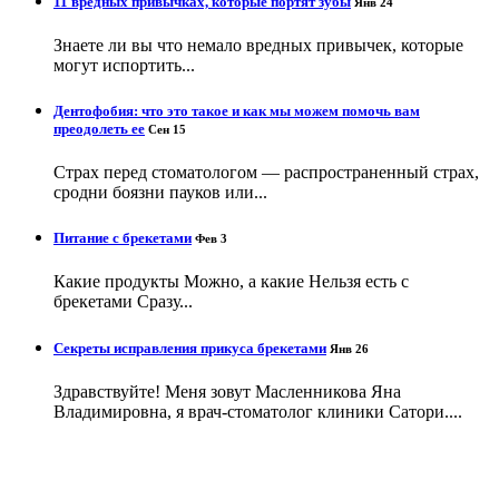
11 вредных привычках, которые портят зубы
Янв 24
Знаете ли вы что немало вредных привычек, которые
могут испортить...
Дентофобия: что это такое и как мы можем помочь вам
преодолеть ее
Сен 15
Страх перед стоматологом — распространенный страх,
сродни боязни пауков или...
Питание с брекетами
Фев 3
Какие продукты Можно, а какие Нельзя есть с
брекетами Сразу...
Секреты исправления прикуса брекетами
Янв 26
Здравствуйте! Меня зовут Масленникова Яна
Владимировна, я врач-стоматолог клиники Сатори....