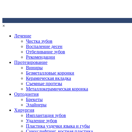
×
Лечение
Чистка зубов
Воспаление десен
Отбеливание зубов
Рекомендации
Протезирование
Виниры
Безметалловые коронки
Керамическая вкладка
Съемные протезы
Металлокерамическая коронка
Ортодонтия
Брекеты
Элайнеры
Хирургия
Имплантация зубов
Удаление зубов
Пластика уздечки языка и губы
Синуслифтинг, костная пластика