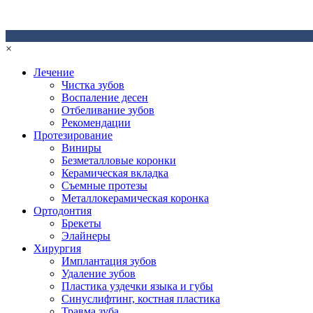
×
Лечение
Чистка зубов
Воспаление десен
Отбеливание зубов
Рекомендации
Протезирование
Виниры
Безметалловые коронки
Керамическая вкладка
Съемные протезы
Металлокерамическая коронка
Ортодонтия
Брекеты
Элайнеры
Хирургия
Имплантация зубов
Удаление зубов
Пластика уздечки языка и губы
Синуслифтинг, костная пластика
Травма зуба