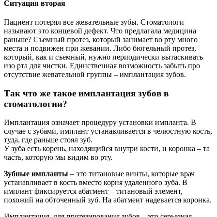
Ситуация вторая
Пациент потерял все жевательные зубы. Стоматологи
называют это концевой дефект. Что предлагала медицина
раньше? Съемный протез, который занимает во рту много
места и подвижен при жевании. Либо бюгельный протез,
который, как и съемный, нужно периодически вытаскивать
изо рта для чистки. Единственная возможность забыть про
отсутствие жевательной группы – имплантация зубов.
Так что же такое имплантация зубов в
стоматологии?
Имплантация означает процедуру установки импланта. В
случае с зубами, имплант устанавливается в челюстную кость,
туда, где раньше стоял зуб.
У зуба есть корень, находящийся внутри кости, и коронка – та
часть, которую мы видим во рту.
Зубные импланты
– это титановые винты, которые врач
устанавливает в кость вместо корня удаленного зуба. В
имплант фиксируется абатмент – титановый элемент,
похожий на обточенный зуб. На абатмент надевается коронка.
Имплантация для протезирования зубов – это серьезная