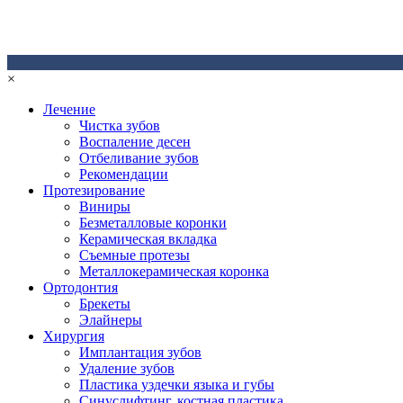
×
Лечение
Чистка зубов
Воспаление десен
Отбеливание зубов
Рекомендации
Протезирование
Виниры
Безметалловые коронки
Керамическая вкладка
Съемные протезы
Металлокерамическая коронка
Ортодонтия
Брекеты
Элайнеры
Хирургия
Имплантация зубов
Удаление зубов
Пластика уздечки языка и губы
Синуслифтинг, костная пластика