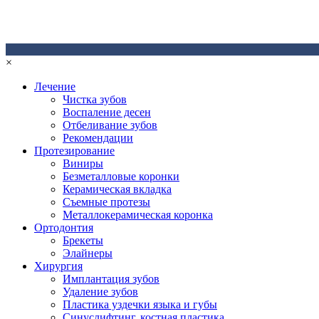
×
Лечение
Чистка зубов
Воспаление десен
Отбеливание зубов
Рекомендации
Протезирование
Виниры
Безметалловые коронки
Керамическая вкладка
Съемные протезы
Металлокерамическая коронка
Ортодонтия
Брекеты
Элайнеры
Хирургия
Имплантация зубов
Удаление зубов
Пластика уздечки языка и губы
Синуслифтинг, костная пластика