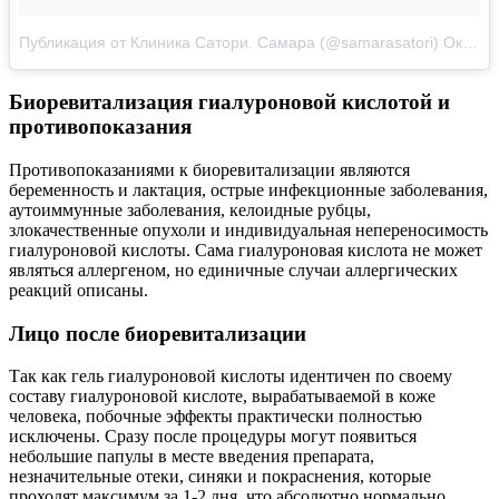
Публикация от Клиника Сатори. Самара (@samarasatori)
Окт 5, 2017 в 8:39 PDT
Биоревитализация гиалуроновой кислотой и
противопоказания
Противопоказаниями к биоревитализации являются
беременность и лактация, острые инфекционные заболевания,
аутоиммунные заболевания, келоидные рубцы,
злокачественные опухоли и индивидуальная непереносимость
гиалуроновой кислоты. Сама гиалуроновая кислота не может
являться аллергеном, но единичные случаи аллергических
реакций описаны.
Лицо после биоревитализации
Так как гель гиалуроновой кислоты идентичен по своему
составу гиалуроновой кислоте, вырабатываемой в коже
человека, побочные эффекты практически полностью
исключены. Сразу после процедуры могут появиться
небольшие папулы в месте введения препарата,
незначительные отеки, синяки и покраснения, которые
проходят максимум за 1-2 дня, что абсолютно нормально.