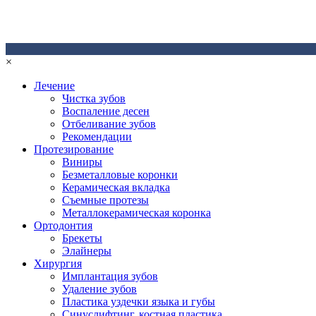
×
Лечение
Чистка зубов
Воспаление десен
Отбеливание зубов
Рекомендации
Протезирование
Виниры
Безметалловые коронки
Керамическая вкладка
Съемные протезы
Металлокерамическая коронка
Ортодонтия
Брекеты
Элайнеры
Хирургия
Имплантация зубов
Удаление зубов
Пластика уздечки языка и губы
Синуслифтинг, костная пластика