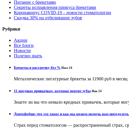
Питание с брекетами
Секреты исправления прикуса брекетами
Коронавирус COVID-19 – новости стоматологии
Скидка 30% на отбеливание зубов
Рубрики
Акции
Все блоги
Новости
Полезно знать
Брекеты в рассрочку без %
Июл 24
Металлические лигатурные брекеты за 11900 руб в месяц н
11 вредных привычках, которые портят зубы
Янв 24
Знаете ли вы что немало вредных привычек, которые могу
Дентофобия: что это такое и как мы можем помочь вам преодолеть
Страх перед стоматологом — распространенный страх, ср