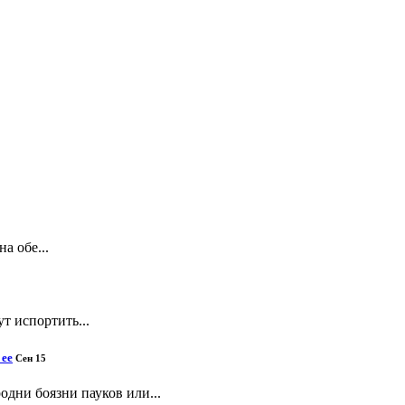
а обе...
т испортить...
 ее
Сен 15
одни боязни пауков или...