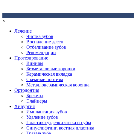
×
Лечение
Чистка зубов
Воспаление десен
Отбеливание зубов
Рекомендации
Протезирование
Виниры
Безметалловые коронки
Керамическая вкладка
Съемные протезы
Металлокерамическая коронка
Ортодонтия
Брекеты
Элайнеры
Хирургия
Имплантация зубов
Удаление зубов
Пластика уздечки языка и губы
Синуслифтинг, костная пластика
Травма зуба