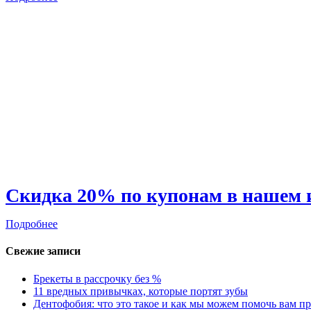
Скидка 20% по купонам в нашем 
Подробнее
Свежие записи
Брекеты в рассрочку без %
11 вредных привычках, которые портят зубы
Дентофобия: что это такое и как мы можем помочь вам пр